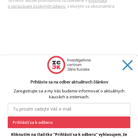
16 rokov. Bližšie podrobnosti sú uvedené v
Informácii
o spracúvaní osobných údajov
, s ktorými sa oboznámil/a.
Prihláste sa na odber aktuálnych článkov
Zaregistrujte sa a my Vás budeme informovať o aktuálnych
kauzách a zisteniach.
cookie
Prihlásiť sa k odberu
Kliknutím na tlačitko "Prihlásiť sa k odberu" vyhlasujem, že