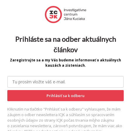
Prihláste sa na odber aktuálnych
článkov
Zaregistrujte sa a my Vás budeme informovať o aktuálnych
kauzách a zisteniach.
Prihlásiť sa k odberu
Kliknutím na tlačitko "Prihlásiť sa k odberu" vyhlasujem, že mám
záujem o odber newslettera ICJK a súhlasím so spracovaním
osobných údajov zo strany ICJK počas trvania môjho záujmu
o zasielania newslettera, zároveň potvrdzujem, že mám viac ako