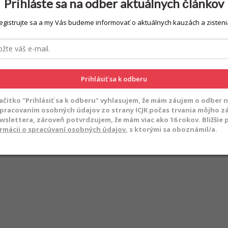
Prihláste sa na odber aktuálnych článkov
egistrujte sa a my Vás budeme informovať o aktuálnych kauzách a zisteni
Prihlásiť sa k odberu
lačitko "Prihlásiť sa k odberu" vyhlasujem, že mám záujem o odber n
spracovaním osobných údajov zo strany ICJK počas trvania môjho 
ewslettera, zároveň potvrdzujem, že mám viac ako 16 rokov. Bližšie
rmácii o spracúvaní osobných údajov
, s ktorými sa oboznámil/a.