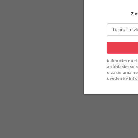
Zar
Kliknutím na t
a súhlasím so 
o zasielania n
uvedené v
Info