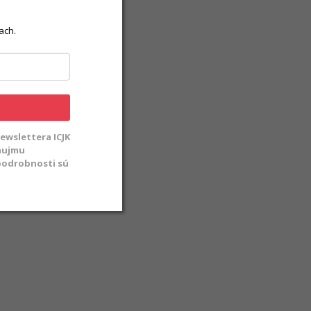
ach.
ewslettera ICJK
záujmu
 podrobnosti sú