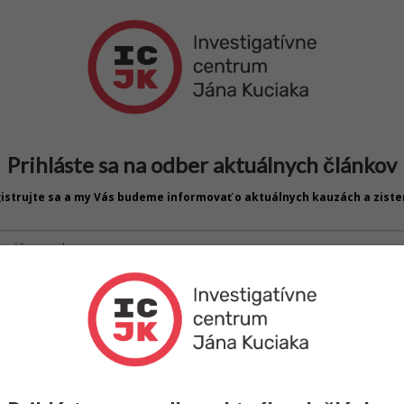
Prihláste sa na odber aktuálnych článkov
istrujte sa a my Vás budeme informovať o aktuálnych kauzách a ziste
Prihlásiť sa k odberu
o "Prihlásiť sa k odberu" vyhlasujem, že mám záujem o odber newslettera I
h údajov zo strany ICJK počas trvania môjho záujmu o zasielania newsle
 viac ako 16 rokov. Bližšie podrobnosti sú uvedené v
Informácii o spracú
a oboznámil/a.