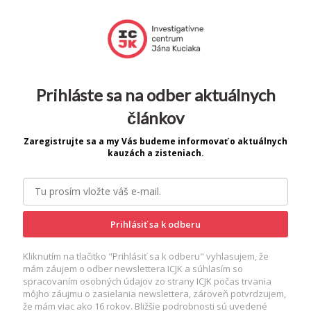
Prihláste sa na odber aktuálnych
článkov
Zaregistrujte sa a my Vás budeme informovať o aktuálnych
kauzách a zisteniach.
Prihlásiť sa k odberu
Kliknutím na tlačitko "Prihlásiť sa k odberu" vyhlasujem, že
mám záujem o odber newslettera ICJK a súhlasím so
spracovaním osobných údajov zo strany ICJK počas trvania
môjho záujmu o zasielania newslettera, zároveň potvrdzujem,
že mám viac ako 16 rokov. Bližšie podrobnosti sú uvedené