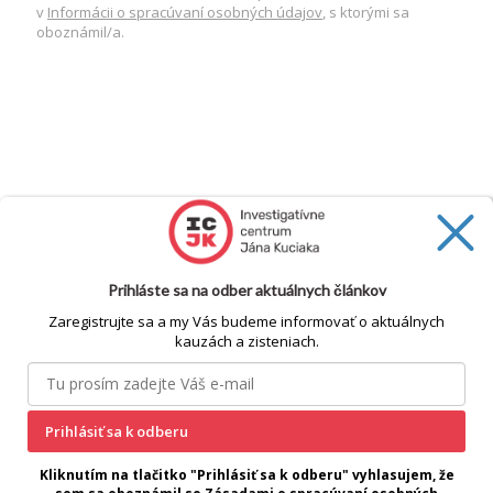
v
Informácii o spracúvaní osobných údajov
, s ktorými sa
oboznámil/a.
Prihláste sa na odber aktuálnych článkov
Zaregistrujte sa a my Vás budeme informovať o aktuálnych
kauzách a zisteniach.
Prihlásiť sa k odberu
cookie
Kliknutím na tlačitko "Prihlásiť sa k odberu" vyhlasujem, že