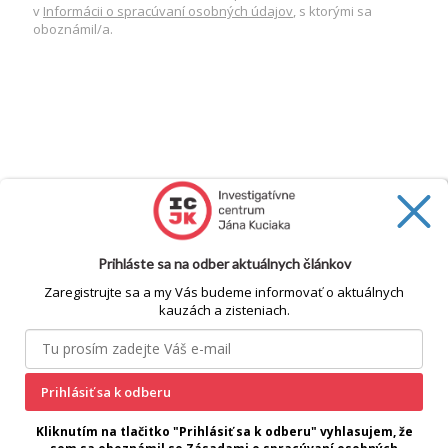
v
Informácii o spracúvaní osobných údajov
, s ktorými sa
oboznámil/a.
Prihláste sa na odber aktuálnych článkov
Zaregistrujte sa a my Vás budeme informovať o aktuálnych
kauzách a zisteniach.
Prihlásiť sa k odberu
cookie
Kliknutím na tlačitko "Prihlásiť sa k odberu" vyhlasujem, že