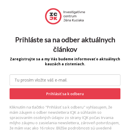
Prihláste sa na odber aktuálnych
článkov
Zaregistrujte sa a my Vás budeme informovať o aktuálnych
kauzách a zisteniach.
Prihlásiť sa k odberu
Kliknutím na tlačitko "Prihlásiť sa k odberu" vyhlasujem, že
mám záujem o odber newslettera ICJK a súhlasím so
spracovaním osobných údajov zo strany ICJK počas trvania
môjho záujmu o zasielania newslettera, zároveň potvrdzujem,
že mám viac ako 16 rokov. Bližšie podrobnosti sú uvedené