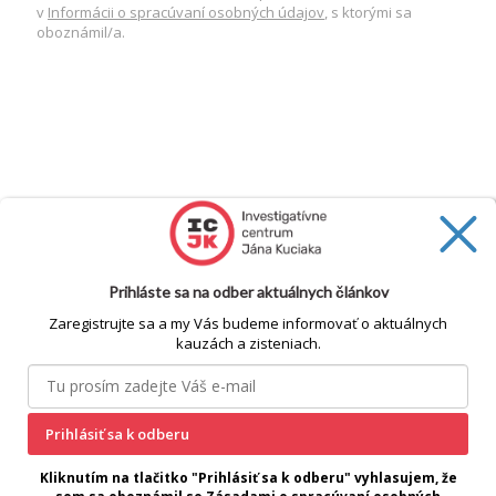
v
Informácii o spracúvaní osobných údajov
, s ktorými sa
oboznámil/a.
Prihláste sa na odber aktuálnych článkov
Zaregistrujte sa a my Vás budeme informovať o aktuálnych
kauzách a zisteniach.
Prihlásiť sa k odberu
cookie
Kliknutím na tlačitko "Prihlásiť sa k odberu" vyhlasujem, že