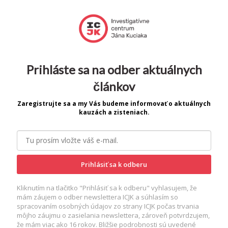
Prihláste sa na odber aktuálnych
článkov
Zaregistrujte sa a my Vás budeme informovať o aktuálnych
kauzách a zisteniach.
Prihlásiť sa k odberu
Kliknutím na tlačitko "Prihlásiť sa k odberu" vyhlasujem, že
mám záujem o odber newslettera ICJK a súhlasím so
spracovaním osobných údajov zo strany ICJK počas trvania
môjho záujmu o zasielania newslettera, zároveň potvrdzujem,
že mám viac ako 16 rokov. Bližšie podrobnosti sú uvedené