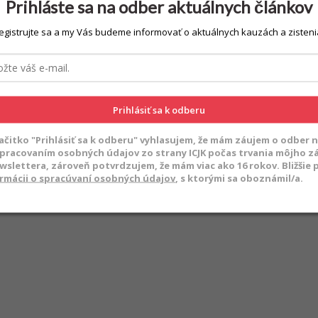
Prihláste sa na odber aktuálnych článkov
egistrujte sa a my Vás budeme informovať o aktuálnych kauzách a zisteni
Prihlásiť sa k odberu
lačitko "Prihlásiť sa k odberu" vyhlasujem, že mám záujem o odber n
spracovaním osobných údajov zo strany ICJK počas trvania môjho 
ewslettera, zároveň potvrdzujem, že mám viac ako 16 rokov. Bližšie
rmácii o spracúvaní osobných údajov
, s ktorými sa oboznámil/a.