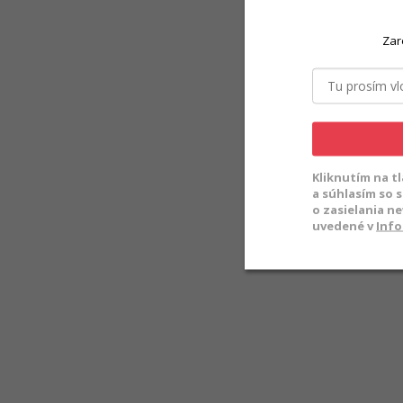
Zar
Kliknutím na t
a súhlasím so 
o zasielania n
uvedené v
Info